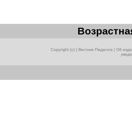
Возрастная
Copyright (c) |
Вестник Педагога
|
Об изда
увед