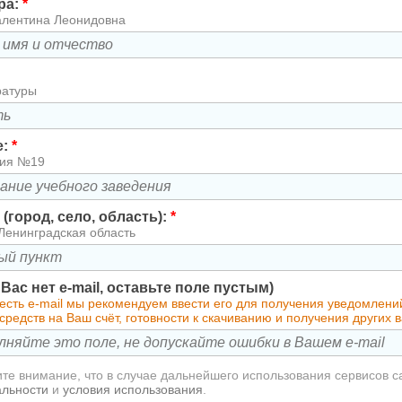
ра:
*
алентина Леонидовна
ратуры
е:
*
зия №19
(город, село, область):
*
Ленинградская область
у Вас нет e-mail, оставьте поле пустым)
 есть e-mail мы рекомендуем ввести его для получения уведомлен
редств на Ваш счёт, готовности к скачиванию и получения других
те внимание, что в случае дальнейшего использования сервисов с
альности
и
условия использования
.