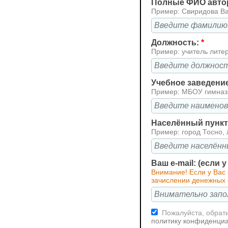
Полные ФИО авто
Пример: Свиридова В
Должность:
*
Пример: учитель лите
Учебное заведени
Пример: МБОУ гимна
Населённый пункт 
Пример: город Тосно, 
Ваш e-mail: (если 
Внимание! Если у Вас
зачислении денежных с
Пожалуйста, обрати
политику конфиденци