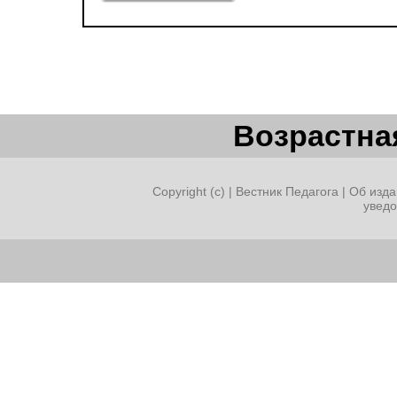
Возрастная
Copyright (c) |
Вестник Педагога
|
Об изда
увед