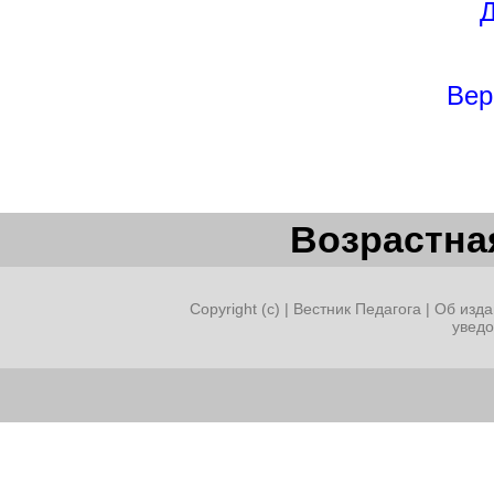
Д
Вер
Возрастная
Copyright (c) |
Вестник Педагога
|
Об изда
увед