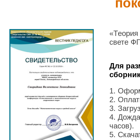
пок
«Теория
свете Ф
Для раз
сборник
1. Офор
2. Оплат
3. Загру
4. Дожда
часов).
5. Скача