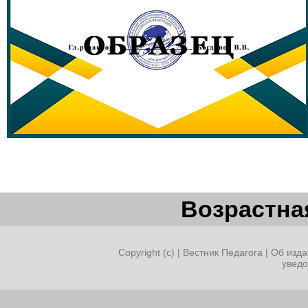
Возрастная
Copyright (c) |
Вестник Педагога
|
Об изда
увед