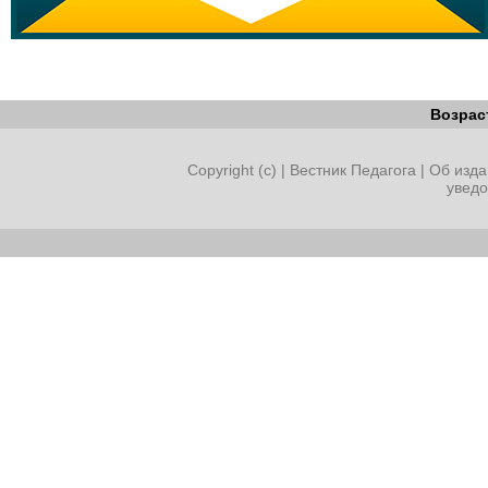
Возрас
Copyright (c) |
Вестник Педагога
|
Об изда
увед