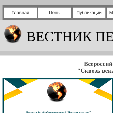
Главная
Цены
Публикации
М
ВЕСТНИК П
Всероссий
"Сквозь века