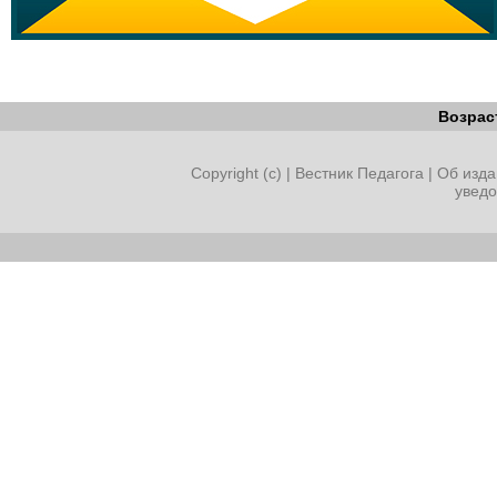
Возрас
Copyright (c) |
Вестник Педагога
|
Об изда
увед