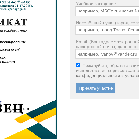
Учебное заведение:
Населённый пункт (город, село
тверждает, что
Email: (Ваш адрес электронной
е тестирование
электронной почты, данное по
разования"
ано
х баллов
Пожалуйста, обратите вним
использования сервисов сайт
конфиденциальности
и
услови