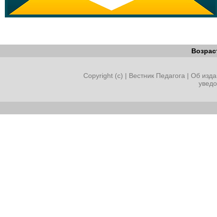
Возрас
Copyright (c) |
Вестник Педагога
|
Об изда
увед