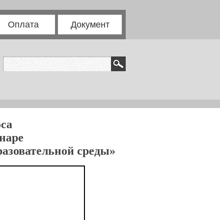
Оплата
Документ
са
инаре
разовательной среды»