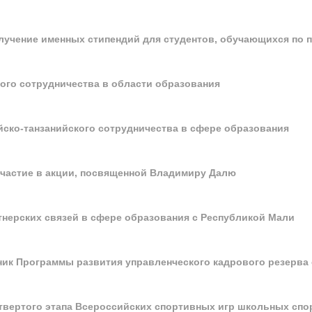
лучение именных стипендий для студентов, обучающихся по 
кого сотрудничества в области образования
ско-танзанийского сотрудничества в сфере образования
частие в акции, посвященной Владимиру Далю
тнерских связей в сфере образования с Республикой Мали
ник Программы развития управленческого кадрового резерва
етвертого этапа Всероссийских спортивных игр школьных сп