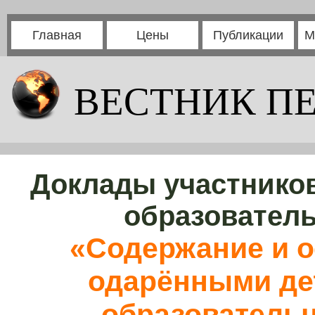
Главная
Цены
Публикации
М
ВЕСТНИК П
Доклады участников
образовател
«Содержание и о
одарёнными де
образовательн