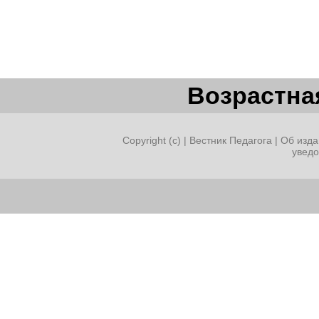
Возрастная
Copyright (c) |
Вестник Педагога
|
Об изда
увед