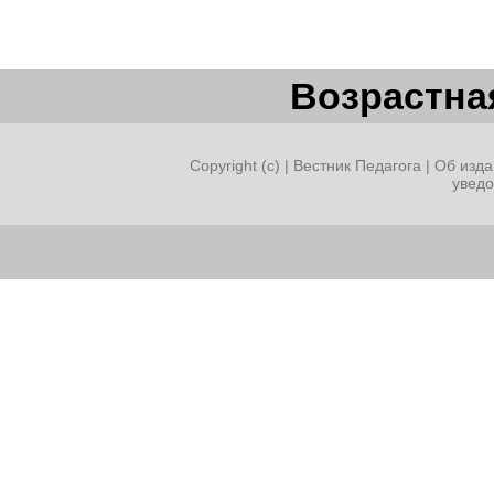
Возрастная
Copyright (c) |
Вестник Педагога
|
Об изда
увед