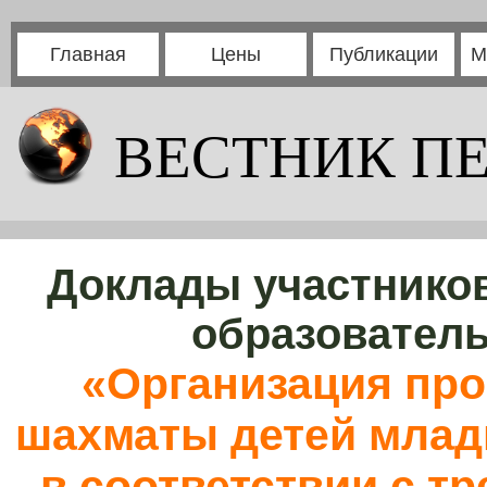
Главная
Цены
Публикации
М
ВЕСТНИК П
Доклады участников
образовател
«Организация про
шахматы детей млад
в соответствии с 