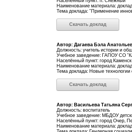
Населённый пункт: п. Снежный
Наименование материала: докла
Тема доклада: "Применение инно
Скачать доклад
Автор: Дагаева Бэла Анатолье
Должность: учитель истории и об
Учебное заведение: ГАПОУ СО "К
Населённый пункт: город Каменск
Наименование материала: докла
Тема доклада: Новые технологии
Скачать доклад
Автор: Васильева Татьяна Сер
Должность: воспитатель
Учебное заведение: МБДОУ детски
Населённый пункт: город Очер, П
Наименование материала: докла
Тема доклада: Гендерная социали