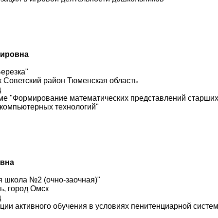
мировна
Березка"
к Советский район Тюменская область
д
еме "Формирование математических представлений старших
компьютерных технологий"
овна
 школа №2 (очно-заочная)"
ь, город Омск
д
ции активного обучения в условиях пенитенциарной систе