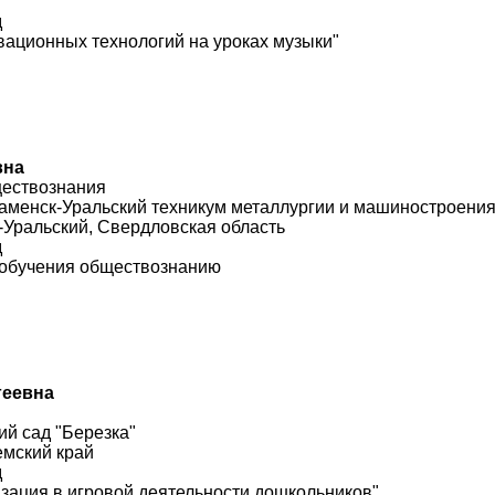
д
вационных технологий на уроках музыки"
вна
ществознания
аменск-Уральский техникум металлургии и машиностроения
-Уральский, Свердловская область
д
 обучения обществознанию
геевна
й сад "Березка"
емский край
д
зация в игровой деятельности дошкольников"