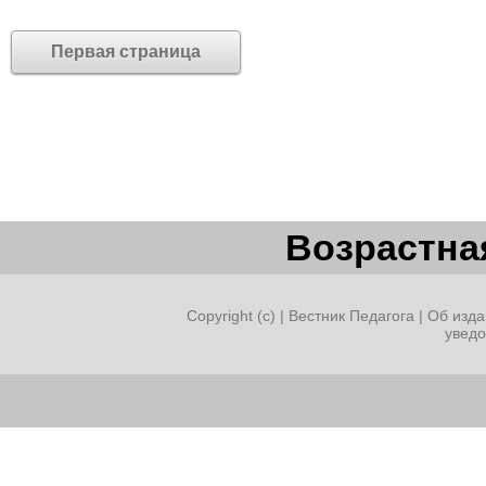
Первая страница
Возрастная
Copyright (c) |
Вестник Педагога
|
Об изда
увед