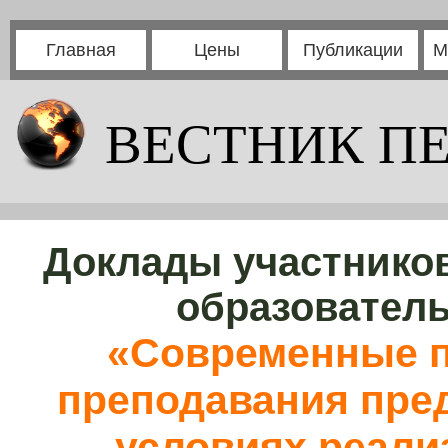
Главная
Цены
Публикации
М
ВЕСТНИК П
Доклады участников
образовател
«Современные п
преподавания пред
условиях реали