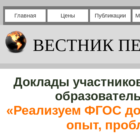
Главная
Цены
Публикации
М
ВЕСТНИК П
Доклады участников
образовател
«Реализуем ФГОС до
опыт, проб