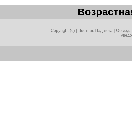
Возрастная
Copyright (c) |
Вестник Педагога
|
Об изда
увед