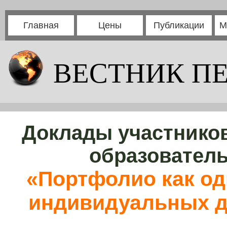
Главная
Цены
Публикации
М
ВЕСТНИК П
Доклады участников
образовател
«Портфолио как од
индивидуальных д