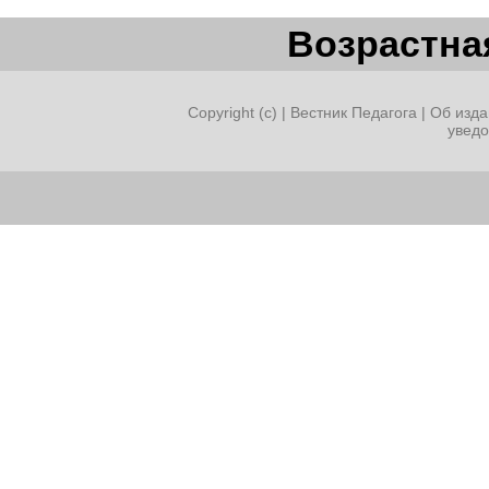
Возрастная
Copyright (c) |
Вестник Педагога
|
Об изда
увед