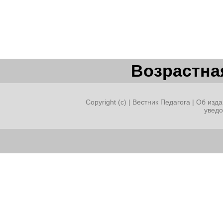
Возрастная
Copyright (c) |
Вестник Педагога
|
Об изда
увед