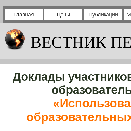
Главная
Цены
Публикации
М
ВЕСТНИК П
Доклады участников
образовател
«Использова
образовательных