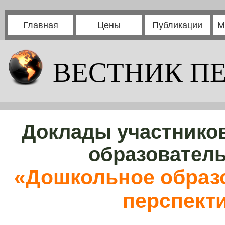
Главная
Цены
Публикации
М
ВЕСТНИК П
Доклады участников
образовател
«Дошкольное образо
перспект