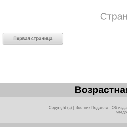
Стран
Первая страница
Возрастная
Copyright (c) |
Вестник Педагога
|
Об изда
увед