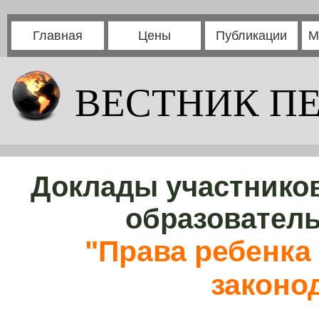
Главная
Цены
Публикации
М
ВЕСТНИК П
Доклады участников
образовател
"Права ребенка 
законо