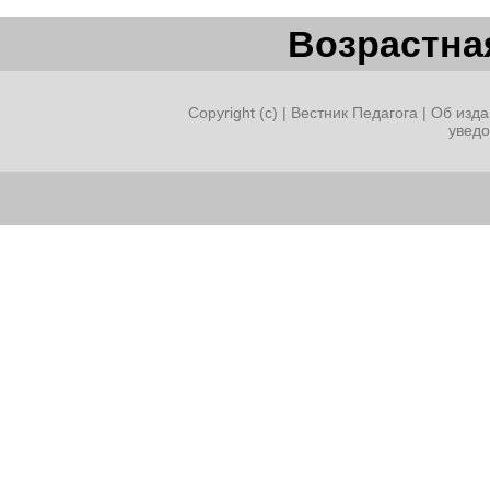
Возрастная
Copyright (c) |
Вестник Педагога
|
Об изда
увед