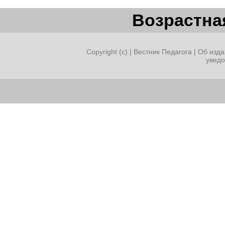
Возрастная
Copyright (c) |
Вестник Педагога
|
Об изда
увед