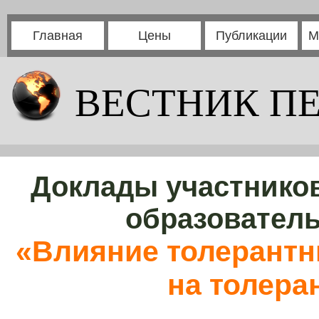
Главная
Цены
Публикации
М
ВЕСТНИК П
Доклады участников
образовател
«Влияние толерантн
на толера