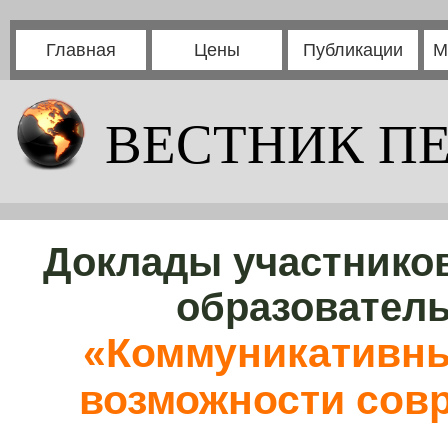
Главная
Цены
Публикации
М
ВЕСТНИК П
Доклады участников
образовател
«Коммуникативны
возможности сов