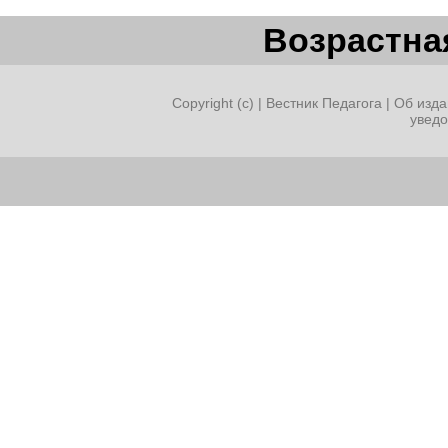
Возрастная
Copyright (c) |
Вестник Педагога
|
Об изда
увед