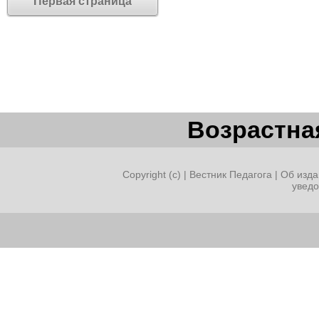
Первая страница
Возрастная
Copyright (c) |
Вестник Педагога
|
Об изда
увед