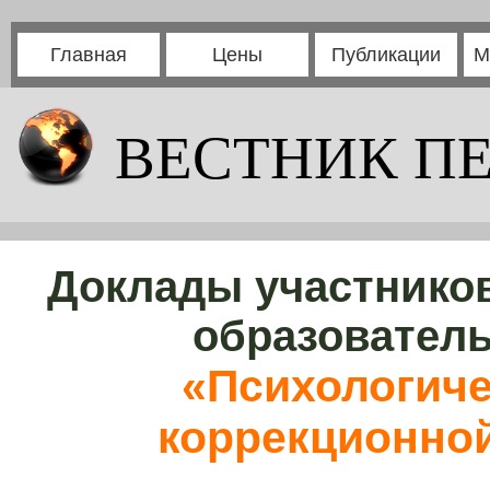
Главная
Цены
Публикации
М
ВЕСТНИК П
Доклады участников
образовател
«Психологиче
коррекционной