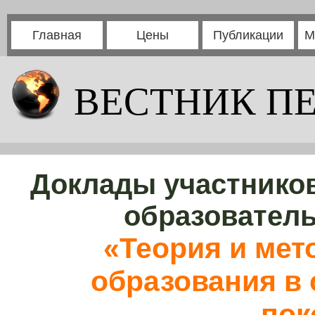
Главная
Цены
Публикации
М
ВЕСТНИК П
Доклады участников
образовател
«Теория и мет
образования в 
пок