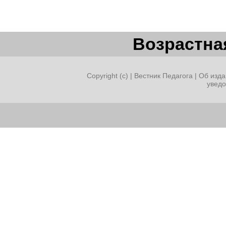
Возрастная
Copyright (c) |
Вестник Педагога
|
Об изда
увед