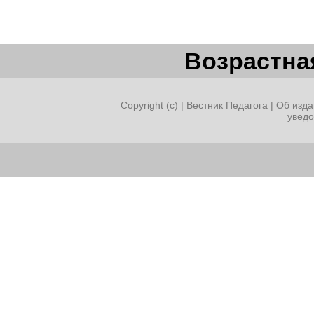
Возрастная
Copyright (c) |
Вестник Педагога
|
Об изда
увед