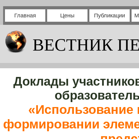
Главная
Цены
Публикации
М
ВЕСТНИК П
Доклады участников
образовател
«Использование 
формировании элеме
предс