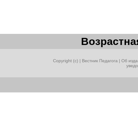
Возрастная
Copyright (c) |
Вестник Педагога
|
Об изда
увед