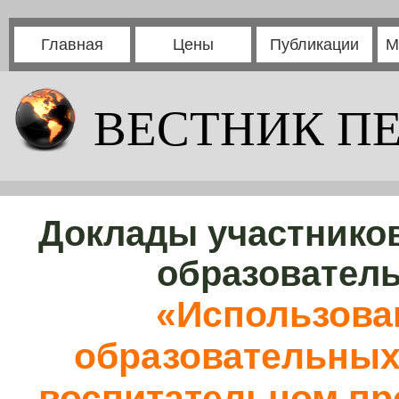
Главная
Цены
Публикации
М
ВЕСТНИК П
Доклады участников
образовател
«Использова
образовательных 
воспитательном про