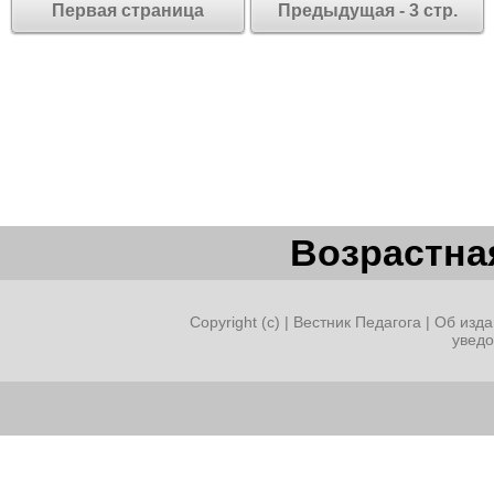
Первая страница
Предыдущая - 3 стр.
Возрастная
Copyright (c) |
Вестник Педагога
|
Об изда
увед