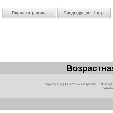
Первая страница
Предыдущая - 1 стр.
Возрастная
Copyright (c) |
Вестник Педагога
|
Об изда
увед