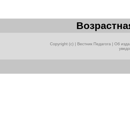
Возрастная
Copyright (c) |
Вестник Педагога
|
Об изда
увед