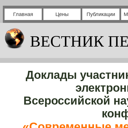
Главная
Цены
Публикации
М
ВЕСТНИК П
Доклады участни
электрон
Всероссийской на
кон
«Современные ме