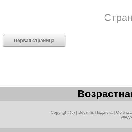
Стран
Первая страница
Возрастная
Copyright (c) |
Вестник Педагога
|
Об изда
увед