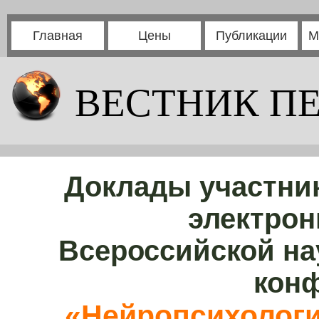
Главная
Цены
Публикации
М
ВЕСТНИК П
Доклады участни
электрон
Всероссийской на
кон
«Нейропсихологи