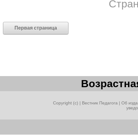
Стран
Первая страница
Возрастная
Copyright (c) |
Вестник Педагога
|
Об изда
увед