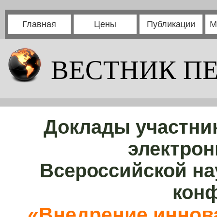
Главная
Цены
Публикации
М
ВЕСТНИК П
Доклады участни
электрон
Всероссийской на
кон
«Внедрение иннов