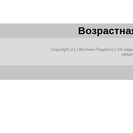
Возрастная
Copyright (c) |
Вестник Педагога
|
Об изда
увед