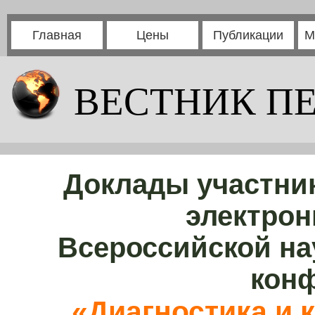
Главная
Цены
Публикации
М
ВЕСТНИК П
Доклады участни
электрон
Всероссийской на
кон
«Диагностика и 