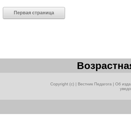
Первая страница
Возрастная
Copyright (c) |
Вестник Педагога
|
Об изда
увед