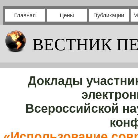
Главная
Цены
Публикации
М
ВЕСТНИК П
Доклады участни
электрон
Всероссийской на
кон
«Использование сов