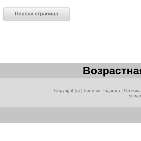
Первая страница
Возрастная
Copyright (c) |
Вестник Педагога
|
Об изда
увед