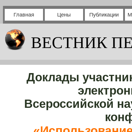
Главная
Цены
Публикации
М
ВЕСТНИК П
Доклады участни
электрон
Всероссийской на
кон
«Использовани