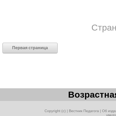
Стран
Первая страница
Возрастная
Copyright (c) |
Вестник Педагога
|
Об изда
увед