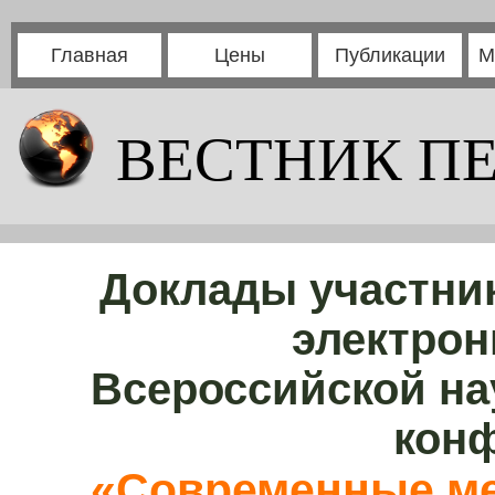
Главная
Цены
Публикации
М
ВЕСТНИК П
Доклады участни
электрон
Всероссийской на
кон
«Современные ме