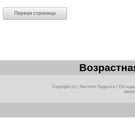
Первая страница
Возрастная
Copyright (c) |
Вестник Педагога
|
Об изда
увед