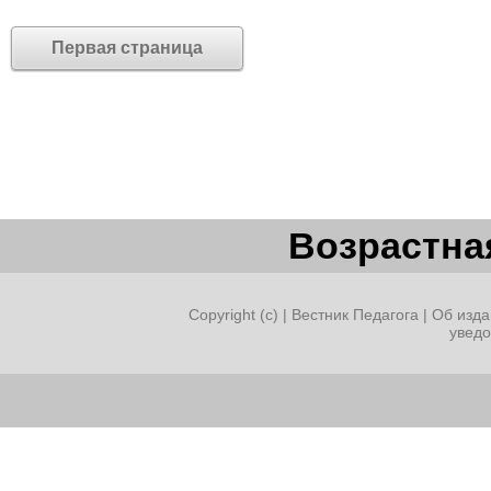
Первая страница
Возрастная
Copyright (c) |
Вестник Педагога
|
Об изда
увед