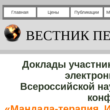
Главная
Цены
Публикации
М
ВЕСТНИК П
Доклады участни
электрон
Всероссийской на
кон
«Мандала-терапия. 