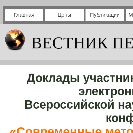
Главная
Цены
Публикации
М
ВЕСТНИК П
Доклады участни
электрон
Всероссийской на
кон
«Современные мето