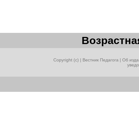
Возрастная
Copyright (c) |
Вестник Педагога
|
Об изда
увед