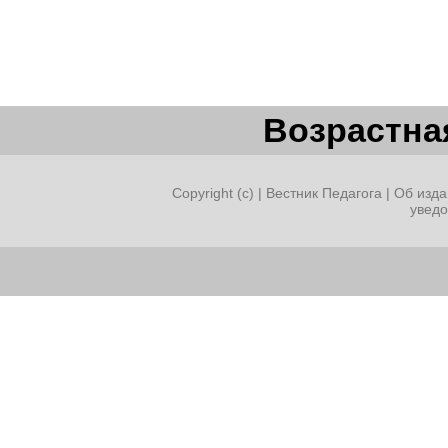
Возрастная
Copyright (c) |
Вестник Педагога
|
Об изда
увед