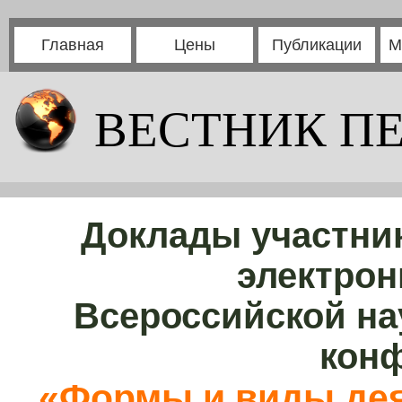
Главная
Цены
Публикации
М
ВЕСТНИК П
Доклады участни
электрон
Всероссийской на
кон
«Формы и виды дея