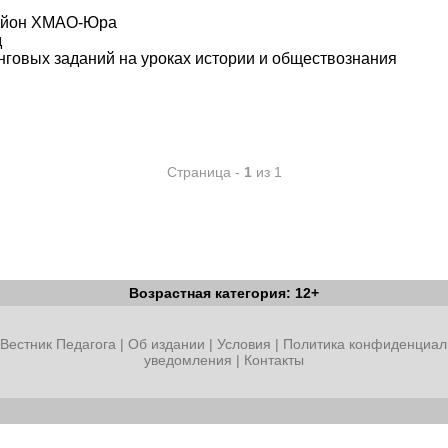
район ХМАО-Юра
д
нговых заданий на уроках истории и обществознания
Страница -
1
из 1
Возрастная категория: 12+
Вестник Педагога
|
Об издании
|
Условия
|
Политика конфиденциал
уведомления
|
Контакты