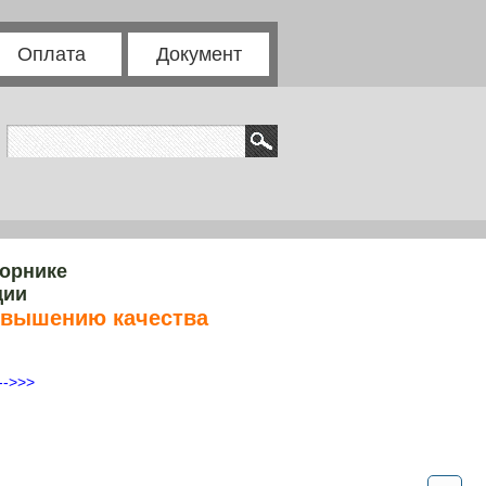
Оплата
Документ
борнике
ции
овышению качества
-->>>