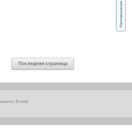
Напоминание
Последняя страница
ьности
|
E-mail