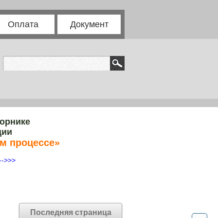
Оплата
Документ
борнике
ции
м процессе»
-->>>
Последняя страница