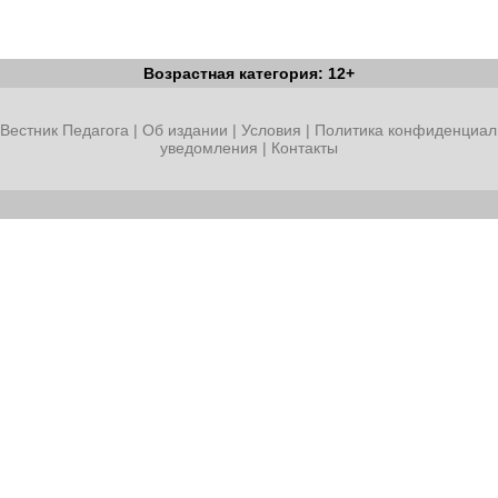
Возрастная категория: 12+
Вестник Педагога
|
Об издании
|
Условия
|
Политика конфиденциал
уведомления
|
Контакты