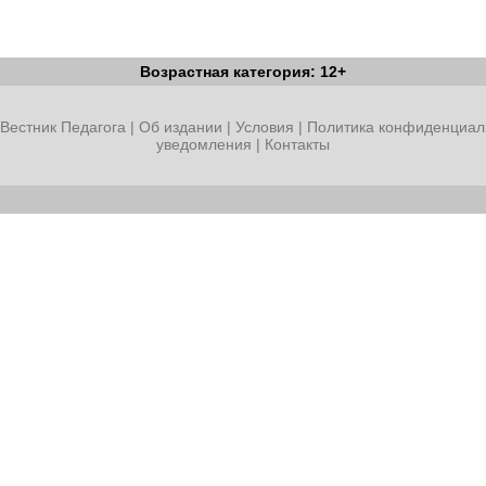
Возрастная категория: 12+
Вестник Педагога
|
Об издании
|
Условия
|
Политика конфиденциал
уведомления
|
Контакты