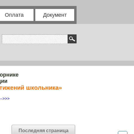
Оплата
Документ
борнике
ции
стижений школьника»
-->>>
Последняя страница