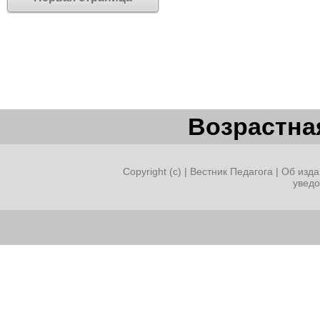
Возрастная
Copyright (c) |
Вестник Педагога
|
Об изда
увед