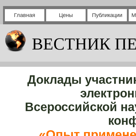
Главная
Цены
Публикации
М
ВЕСТНИК П
Доклады участни
электрон
Всероссийской на
кон
«Опыт примене