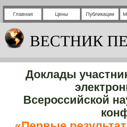
Главная
Цены
Публикации
М
ВЕСТНИК П
Доклады участни
электрон
Всероссийской на
кон
«Первые результа