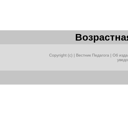
Возрастная
Copyright (c) |
Вестник Педагога
|
Об изда
увед