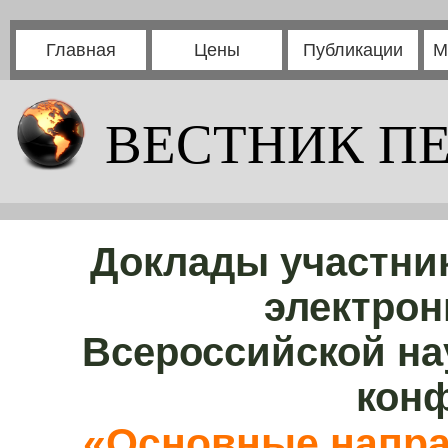
Главная
Цены
Публикации
М
ВЕСТНИК П
Доклады участни
электрон
Всероссийской на
кон
«Основные напра