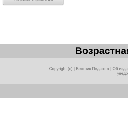
Возрастная
Copyright (c) |
Вестник Педагога
|
Об изда
увед