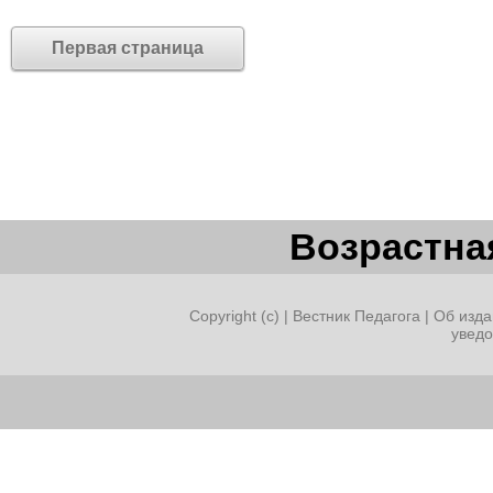
Первая страница
Возрастная
Copyright (c) |
Вестник Педагога
|
Об изда
увед