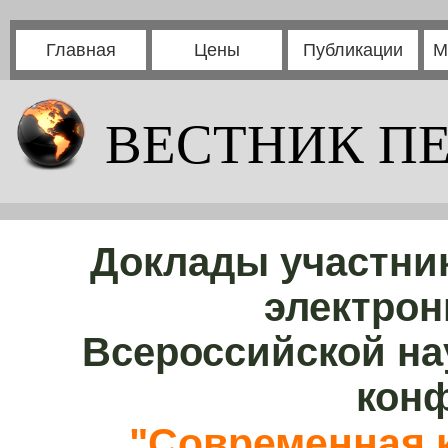
Главная
Цены
Публикации
М
ВЕСТНИК П
Доклады участни
электрон
Всероссийской на
кон
"Современная 