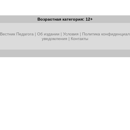
Возрастная категория: 12+
Вестник Педагога
|
Об издании
|
Условия
|
Политика конфиденциал
уведомления
|
Контакты