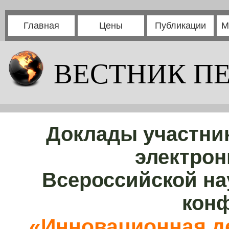
Главная
Цены
Публикации
М
ВЕСТНИК П
Доклады участни
электрон
Всероссийской на
кон
«Инновационная де