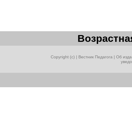
Возрастная
Copyright (c) |
Вестник Педагога
|
Об изда
увед