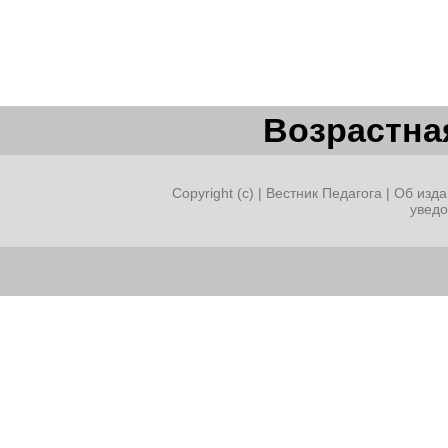
Возрастная
Copyright (c) |
Вестник Педагога
|
Об изда
увед