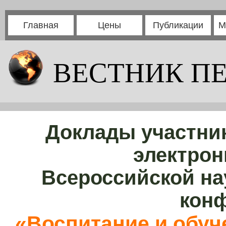
Главная
Цены
Публикации
М
ВЕСТНИК П
Доклады участни
электрон
Всероссийской на
кон
«Воспитание и обуче