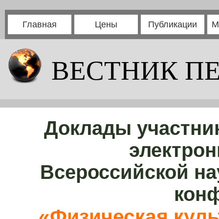
Главная
Цены
Публикации
М
ВЕСТНИК П
Доклады участни
электрон
Всероссийской на
кон
«Физическая куль