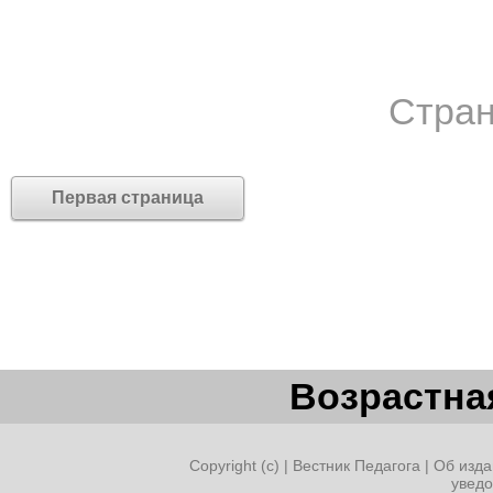
Стран
Первая страница
Возрастная
Copyright (c) |
Вестник Педагога
|
Об изда
увед